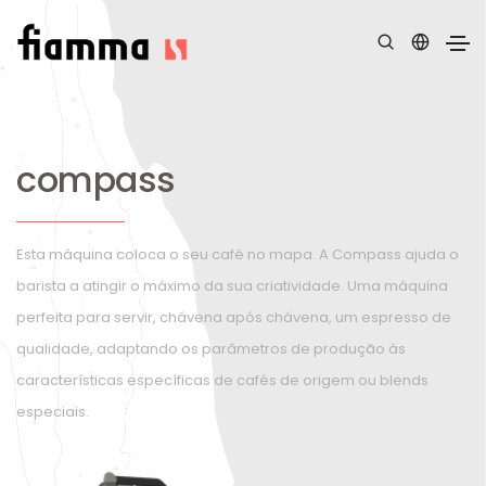
compass
Esta máquina coloca o seu café no mapa. A Compass ajuda o
barista a atingir o máximo da sua criatividade. Uma máquina
perfeita para servir, chávena após chávena, um espresso de
qualidade, adaptando os parâmetros de produção às
características específicas de cafés de origem ou blends
especiais.