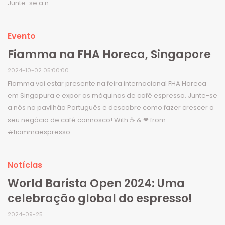
Junte-se a n...
Evento
Fiamma na FHA Horeca, Singapore
2024-10-02 05:00:00
Fiamma vai estar presente na feira internacional FHA Horeca
em Singapura e expor as máquinas de café espresso. Junte-se
a nós no pavilhão Português e descobre como fazer crescer o
seu negócio de café connosco! With ☕ & ❤ from
#fiammaespresso
Notícias
World Barista Open 2024: Uma
celebração global do espresso!
2024-09-25