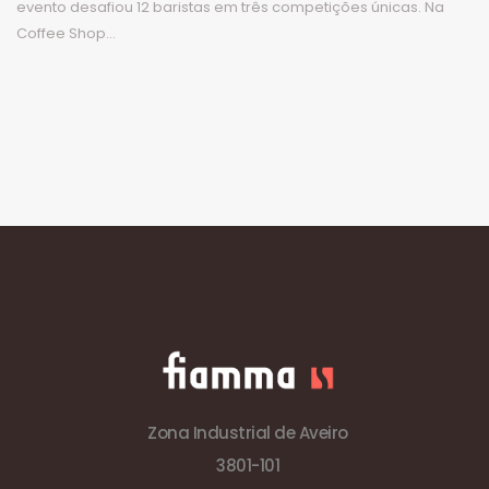
evento desafiou 12 baristas em três competições únicas. Na
Coffee Shop...
Zona Industrial de Aveiro
3801-101