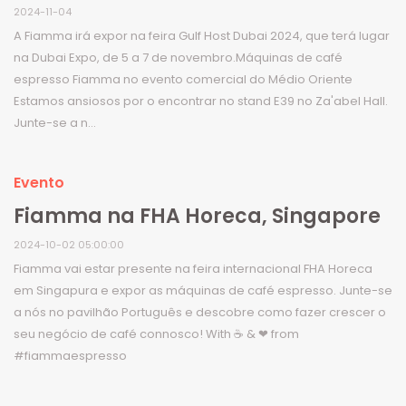
2024-11-04
A Fiamma irá expor na feira Gulf Host Dubai 2024, que terá lugar
na Dubai Expo, de 5 a 7 de novembro.Máquinas de café
espresso Fiamma no evento comercial do Médio Oriente
Estamos ansiosos por o encontrar no stand E39 no Za'abel Hall.
Junte-se a n...
Evento
Fiamma na FHA Horeca, Singapore
2024-10-02 05:00:00
Fiamma vai estar presente na feira internacional FHA Horeca
em Singapura e expor as máquinas de café espresso. Junte-se
a nós no pavilhão Português e descobre como fazer crescer o
seu negócio de café connosco! With ☕ & ❤ from
#fiammaespresso