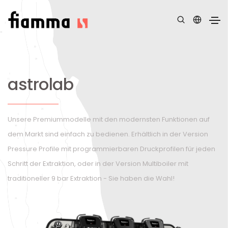
astrolab
Unsere Premiummodelle mit den modernsten Funktionen auf
dem Markt sind einfach zu bedienen. Erhältlich in der Version
Pressure Profile mit programmierbaren Druckprofilen für jeden
Schritt der Extraktion, oder in der Version Multiboiler mit
traditioneller 9 bar Extraktion - Sie haben die Wahl!