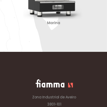
Marina
Zona Industrial de Aveiro
3801-101