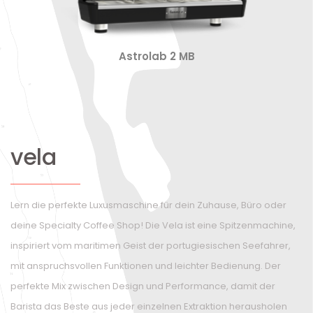
Astrolab 2 MB
vela
Lern die perfekte Luxusmaschine für dein Zuhause, Büro oder
deine Specialty Coffee Shop! Die Vela ist eine Spitzenmachine,
inspiriert vom maritimen Geist der portugiesischen Seefahrer,
mit anspruchsvollen Funktionen und leichter Bedienung. Der
perfekte Mix zwischen Design und Performance, damit der
Barista das Beste aus jeder einzelnen Extraktion herausholen