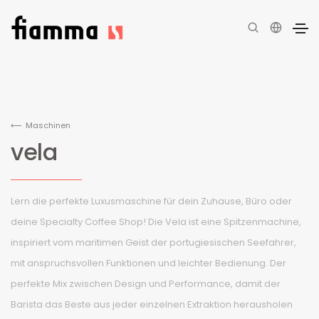
Maschinen
vela
Lern die perfekte Luxusmaschine für dein Zuhause, Büro oder
deine Specialty Coffee Shop! Die Vela ist eine Spitzenmachine,
inspiriert vom maritimen Geist der portugiesischen Seefahrer,
mit anspruchsvollen Funktionen und leichter Bedienung. Der
perfekte Mix zwischen Design und Performance, damit der
Barista das Beste aus jeder einzelnen Extraktion herausholen