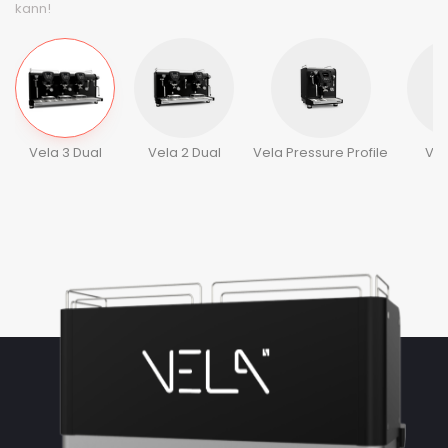
kann!
Vela 3 Dual
Vela 2 Dual
Vela Pressure Profile
Vel