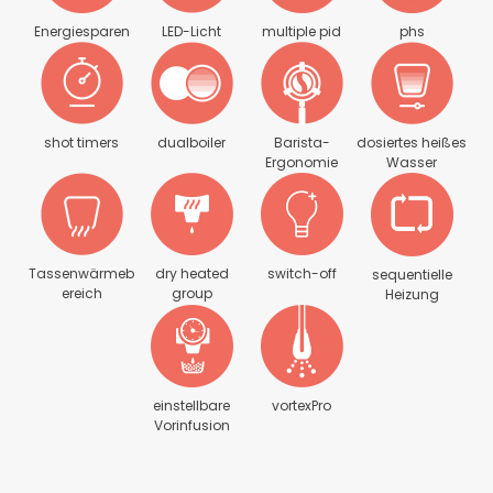
Energiesparen
LED-Licht
multiple pid
phs
shot timers
dualboiler
Barista-
dosiertes heißes
Ergonomie
Wasser
Tassenwärmeb
dry heated
switch-off
sequentielle
ereich
group
Heizung
einstellbare
vortexPro
Vorinfusion