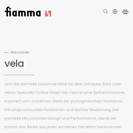
Maschinen
vela
Lern die perfekte Luxusmaschine für dein Zuhause, Büro oder
deine Specialty Coffee Shop! Die Vela ist eine Spitzenmachine,
inspiriert vom maritimen Geist der portugiesischen Seefahrer,
mit anspruchsvollen Funktionen und leichter Bedienung. Der
perfekte Mix zwischen Design und Performance, damit der
Barista das Beste aus jeder einzelnen Extraktion herausholen