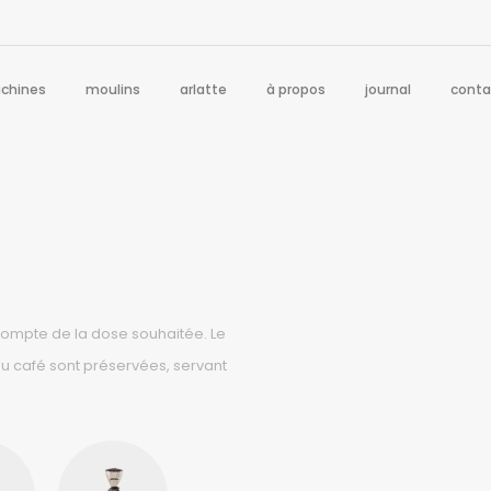
chines
moulins
arlatte
à propos
journal
conta
 compte de la dose souhaitée. Le
du café sont préservées, servant