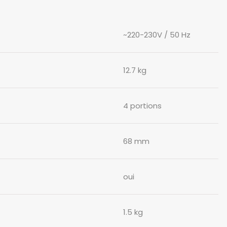
~220-230V / 50 Hz
12.7 kg
4 portions
68 mm
oui
1.5 kg