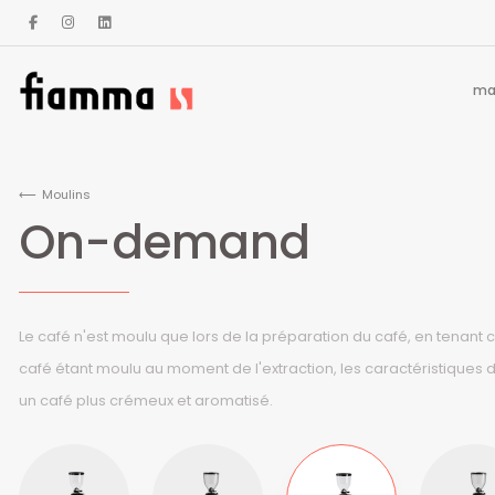
ma
Moulins
On-demand
Le café n'est moulu que lors de la préparation du café, en tenant
café étant moulu au moment de l'extraction, les caractéristiques 
un café plus crémeux et aromatisé.