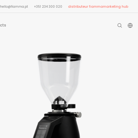
distributeur fiamma
marketing hub
hello@fiamma.pt
+351 234 300 020
cts