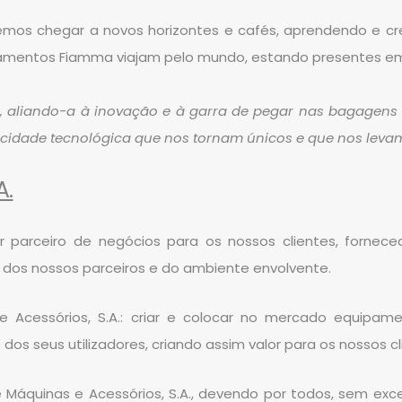
remos chegar a novos horizontes e cafés, aprendendo e
pamentos Fiamma viajam pelo mundo, estando presentes em 
, aliando-a à inovação e à garra de pegar nas bagagens 
acidade tecnológica que nos tornam únicos e que nos leva
A.
arceiro de negócios para os nossos clientes, forneced
 dos nossos parceiros e do ambiente envolvente.
Acessórios, S.A.: criar e colocar no mercado equipament
 seus utilizadores, criando assim valor para os nossos cl
áquinas e Acessórios, S.A., devendo por todos, sem exceçã