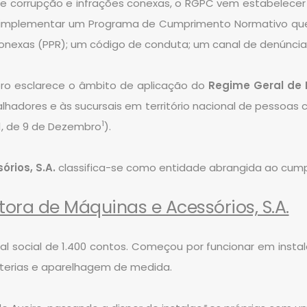
 de corrupção e infrações conexas, o RGPC vem estabelece
e implementar um Programa de Cumprimento Normativo que 
conexas (PPR); um código de conduta; um canal de denúncia
mbro esclarece o âmbito de aplicação do
Regime Geral de
adores e às sucursais em território nacional de pessoas
1
21, de 9 de Dezembro
).
rios, S.A.
classifica-se como entidade abrangida ao cump
ora de Máquinas e Acessórios, S.A.
al social de 1.400 contos. Começou por funcionar em instal
baterias e aparelhagem de medida.