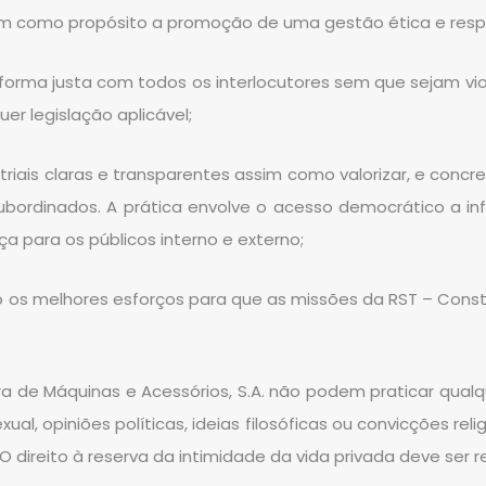
êm como propósito a promoção de uma gestão ética e resp
e forma justa com todos os interlocutores sem que sejam v
er legislação aplicável;
striais claras e transparentes assim como valorizar, e conc
bordinados. A prática envolve o acesso democrático a info
 para os públicos interno e externo;
 os melhores esforços para que as missões da RST – Constr
ra de Máquinas e Acessórios, S.A. não podem praticar qua
exual, opiniões políticas, ideias filosóficas ou convicções 
 direito à reserva da intimidade da vida privada deve ser