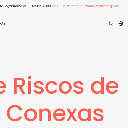
distributeur fiamma
marketing hub
hello@fiamma.pt
+351 234 300 020
cts
 Riscos de
s Conexas