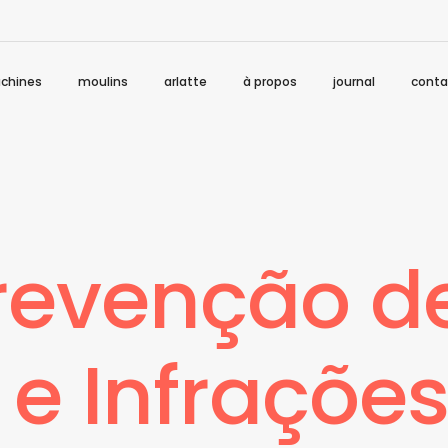
chines
moulins
arlatte
à propos
journal
conta
revenção de
e Infraçõe