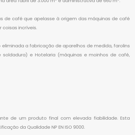
ma área fabril de 3.000 m
e administrativa de 660 m
.
nas de café que apelasse à origem das máquinas de café
oisas incríveis.
 eliminada a fabricação de aparelhos de medida, farolins
de soldadura) e Hotelaria (máquinas e moinhos de café,
nte de um produto final com elevada fiabilidade. Esta
ficação da Qualidade NP EN ISO 9000.