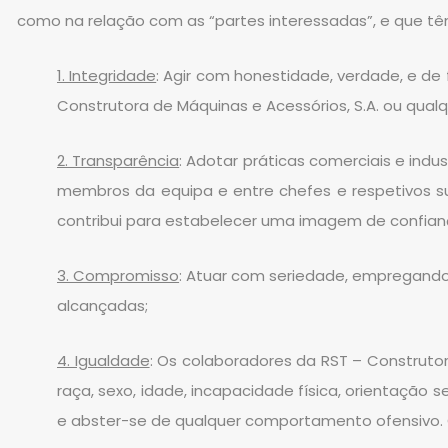
como na relação com as “partes interessadas”, e que t
1. Integridade
: Agir com honestidade, verdade, e d
Construtora de Máquinas e Acessórios, S.A. ou qualqu
2. Transparência
: Adotar práticas comerciais e indu
membros da equipa e entre chefes e respetivos su
contribui para estabelecer uma imagem de confiança
3. Compromisso
: Atuar com seriedade, empregando
alcançadas;
4. Igualdade
: Os colaboradores da RST – Construto
raça, sexo, idade, incapacidade física, orientação s
e abster-se de qualquer comportamento ofensivo. O