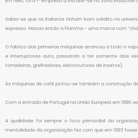
Em 1980, foi a 1º empresa a instalar-se na zona Industria
Sabia-se que os italianos tinham bom crédito no unive
expresso. Nascia então a Fiamma - uma marca com “chama”
O fabrico das primeiras máquinas arrancou a todo o vapo
e interruptores auto, passando a ter somente dois sec
torradeiras, grelhadores, eletrocutores de insetos).
Às máquinas de café juntou-se também a construção de
Com a entrada de Portugal na União Europeia em 1986 ve
A qualidade foi sempre o foco primordial da organiza
mentalidade da organização fez com que em 1993 fosse u