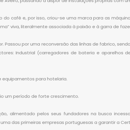
l de Aveiro, passando a dispor de instalações próprias com u
rso do café e, por isso, criou-se uma marca para as máqui
 viva, literalmente associada à paixão e à garra de fazer c
r. Passou por uma reconversão das linhas de fabrico, sendo
tores: Industrial (carregadores de bateria e aparelhos 
 equipamentos para hotelaria.
io um período de forte crescimento.
ção, alimentado pelos seus fundadores na busca incessa
ma das primeiras empresas portuguesas a garantir a Certi