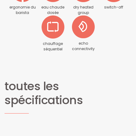
ergonomie du
eau chaude
dry heated
switch-off
barista
dosée
group
echo
chauffage
connectivity
séquentiel
toutes les
spécifications