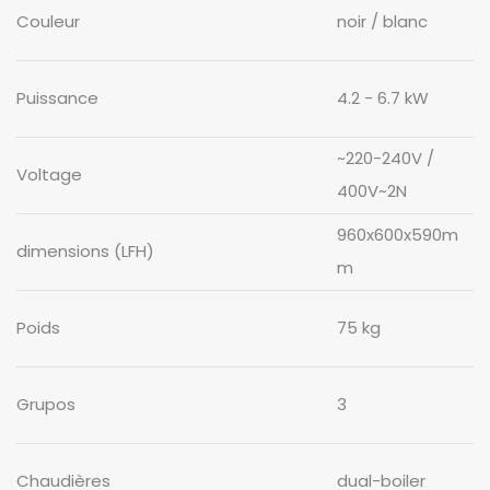
Couleur
noir
blanc
Puissance
4.2 - 6.7 kW
~220-240V /
Voltage
400V~2N
960x600x590m
dimensions (LFH)
m
Poids
75 kg
Grupos
3
Chaudières
dual-boiler