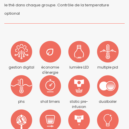
le thé dans chaque groupe. Contrôle de la temperature
optional
gestion digital
économie
lumière LED
multiple pid
d'énergie
phs
shot timers
static pre-
dualboiler
infusion