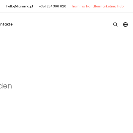
fiamma händler
marketing hub
hello@fiamma.pt
+351 234 300 020
ontakte
nden