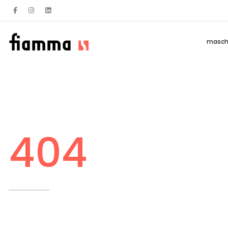
masch
404