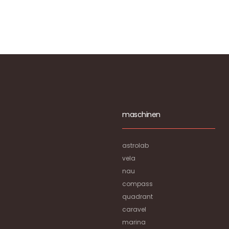
maschinen
astrolab
vela
nau
compass
quadrant
caravel
marina