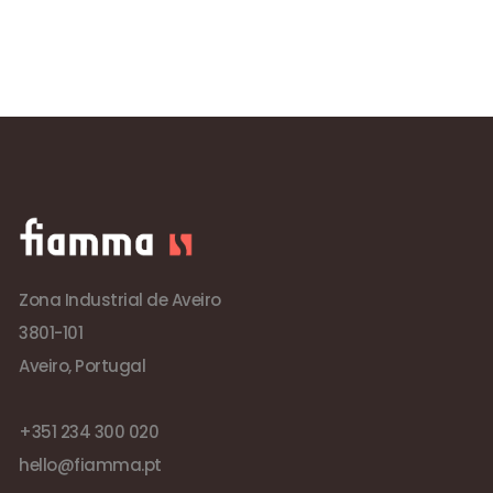
Zona Industrial de Aveiro
3801-101
Aveiro, Portugal
+351 234 300 020
hello@fiamma.pt