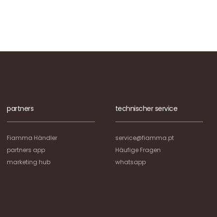
partners
technischer service
Fiamma Händler
service@fiamma.pt
partners app
Häufige Fragen
marketing hub
whatsapp