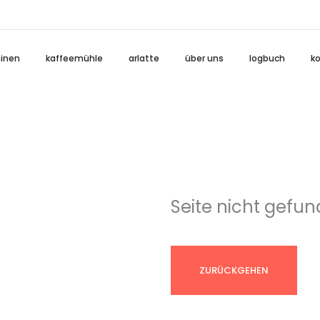
inen
kaffeemühle
arlatte
über uns
logbuch
k
Seite nicht gefu
ZURÜCKGEHEN